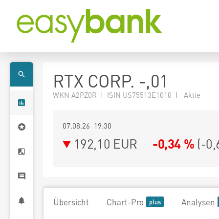
RTX CORP. -,01
WKN A2PZ0R | ISIN US75513E1010 | Aktie
07.08.26 19:30
192,10
EUR
-0,34 %
(
-0,
Übersicht
Chart-Pro
Analysen