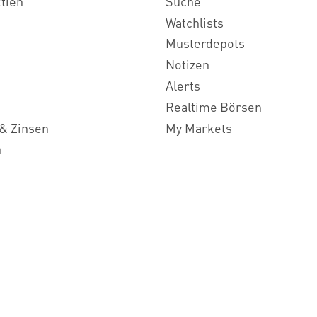
ktien
Suche
Watchlists
Musterdepots
Notizen
Alerts
Realtime Börsen
& Zinsen
My Markets
n