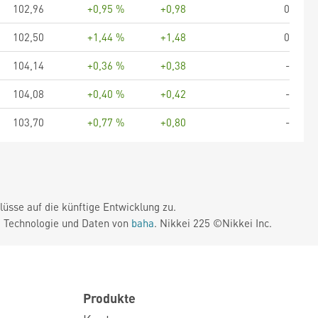
102,96
+0,95 %
+0,98
0
102,50
+1,44 %
+1,48
0
104,14
+0,36 %
+0,38
-
104,08
+0,40 %
+0,42
-
103,70
+0,77 %
+0,80
-
üsse auf die künftige Entwicklung zu.
. Technologie und Daten von
baha
. Nikkei 225 ©Nikkei Inc.
Produkte