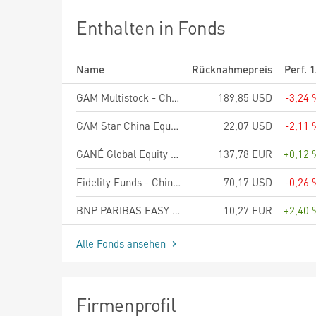
Enthalten in Fonds
Name
Rücknahmepreis
Perf. 
GAM Multistock - China Evolution Equity USD B
189,85 USD
-3,24 
GAM Star China Equity Ordinary Acc - USD
22,07 USD
-2,11 
GANÉ Global Equity Fund - Aktienklasse D
137,78 EUR
+0,12 
Fidelity Funds - China Focus Fund A-USD
70,17 USD
-0,26 
BNP PARIBAS EASY EUR Overnight UCITS ETF Capitalisation
10,27 EUR
+2,40 
Alle Fonds ansehen
Firmenprofil