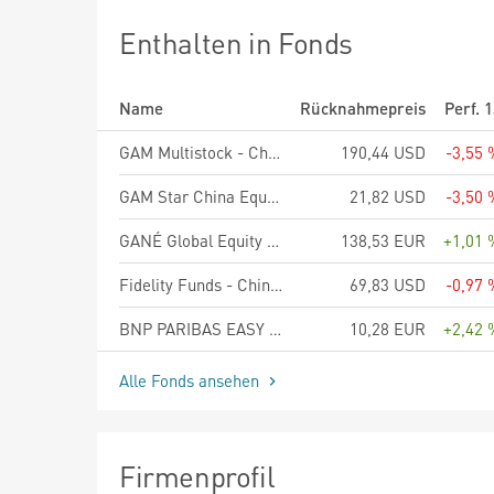
Enthalten in Fonds
Name
Rücknahmepreis
Perf. 
GAM Multistock - China Evolution Equity USD B
190,44 USD
-3,55 
GAM Star China Equity Ordinary Acc - USD
21,82 USD
-3,50 
GANÉ Global Equity Fund - Aktienklasse D
138,53 EUR
+1,01 
Fidelity Funds - China Focus Fund A-USD
69,83 USD
-0,97 
BNP PARIBAS EASY EUR Overnight UCITS ETF Capitalisation
10,28 EUR
+2,42 
Alle Fonds ansehen
Firmenprofil