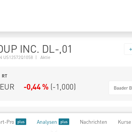
UP INC. DL-,01
N US12572Q1058 | Aktie
1
RT
EUR
-0,44 %
(
-1,000
)
Baader B
rt-Pro
Analysen
Nachrichten
Kurse