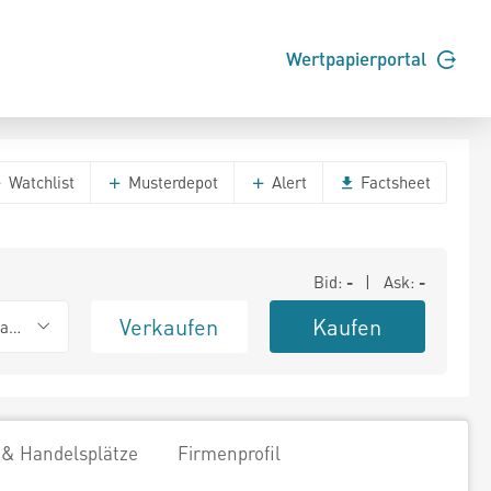
Wertpapierportal
Watchlist
Musterdepot
Alert
Factsheet
Bid:
-
| Ask:
-
Verkaufen
Kaufen
ank (Baadex)
 & Handelsplätze
Firmenprofil