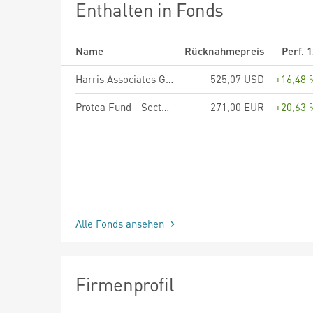
Enthalten in Fonds
Name
Rücknahmepreis
Perf. 
Harris Associates Global Equity Fund R/A (USD)
525,07 USD
+16,48 
Protea Fund - Sectoral Healthcare Opportunities Fund PH EUR
271,00 EUR
+20,63 
Alle Fonds ansehen
Firmenprofil