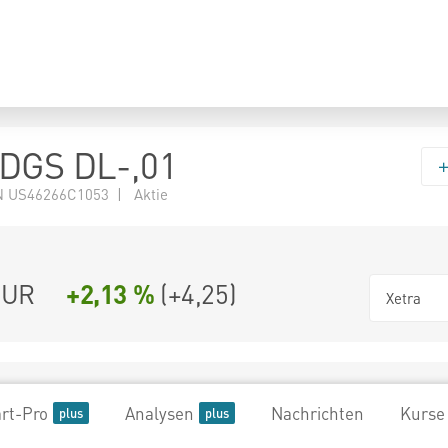
LDGS DL-,01
 US46266C1053 | Aktie
UR
+2,13 %
(
+4,25
)
Xetra
rt-Pro
Analysen
Nachrichten
Kurse