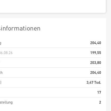
sinformationen
g
204,40
06.08.26
199,55
f
203,80
ch
204,40
)
3,47 Tsd.
17
stellung
2