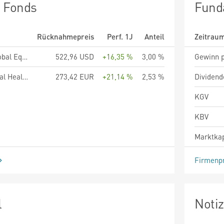
n Fonds
Fund
Rücknahmepreis
Perf. 1J
Anteil
Zeitrau
Harris Associates Global Equity Fund R/A (USD)
522,96 USD
+16,35 %
3,00 %
Gewinn p
Protea Fund - Sectoral Healthcare Opportunities Fund PH EUR
273,42 EUR
+21,14 %
2,53 %
Dividend
KGV
KBV
Marktkap
Firmenpr
l
Noti