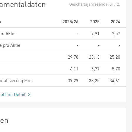
amentaldaten
Geschäftsjahresende: 31.12.
m
2025/26
2025
2024
ro Aktie
-
7,91
7,57
e pro Aktie
-
-
-
29,78
28,13
25,20
6,11
5,77
5,70
italisierung
Mrd.
39,29
38,25
34,61
ofil im Detail
zen