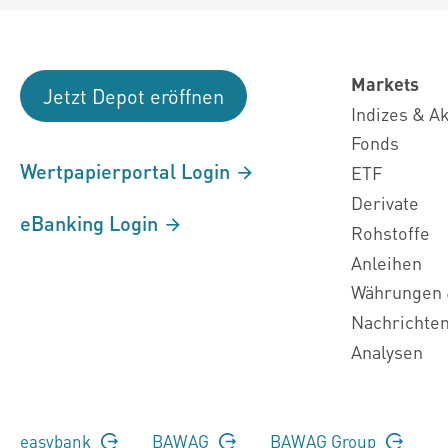
Markets
Jetzt Depot eröffnen
Indizes & A
Fonds
Wertpapierportal Login
ETF
Derivate
eBanking Login
Rohstoffe
Anleihen
Währungen 
Nachrichte
Analysen
easybank
BAWAG
BAWAG Group