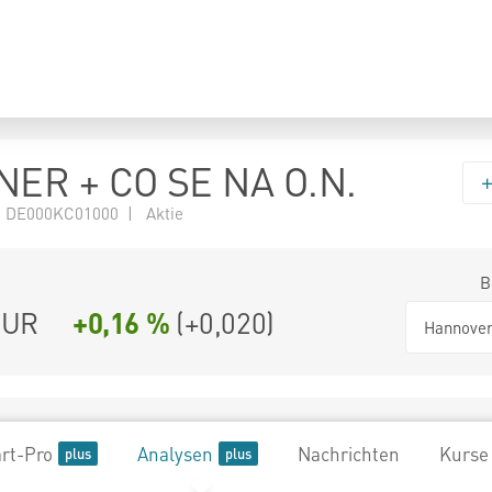
ER + CO SE NA O.N.
 DE000KC01000 | Aktie
B
UR
+0,16 %
(
+0,020
)
Hannove
rt-Pro
Analysen
Nachrichten
Kurse