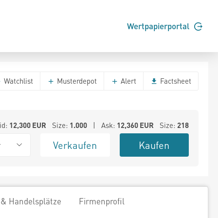
Wertpapierportal
Watchlist
Musterdepot
Alert
Factsheet
id:
12,300
EUR
Size:
1.000
| Ask:
12,360
EUR
Size:
218
Verkaufen
Kaufen
r
 & Handelsplätze
Firmenprofil