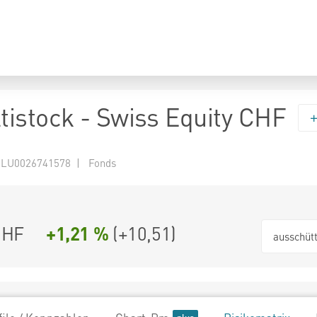
istock - Swiss Equity CHF
 LU0026741578 | Fonds
CHF
+1,21 %
(
+10,51
)
ausschüt