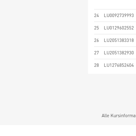
24
LU0092739993
25
LU0129602552
26
LU2051383318
27
LU2051382930
28
LU1276852404
Alle Kursinforma