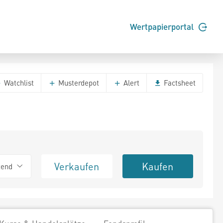
Wertpapierportal
Watchlist
Musterdepot
Alert
Factsheet
Verkaufen
Kaufen
tend