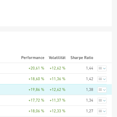
Performance
Volatilität
Sharpe Ratio
+20,61 %
+12,62 %
1,44
+18,60 %
+11,36 %
1,42
+19,86 %
+12,62 %
1,38
+17,72 %
+11,37 %
1,34
+18,06 %
+12,33 %
1,27