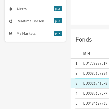
Alerts
Realtime Börsen
My Markets
Fonds
ISIN
1
LU1778939519
2
LU0087657234
3
LU0026741578
4
LU0087657077
5
LU0184627965