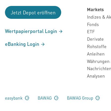
Markets
Jetzt Depot eröffnen
Indizes & A
Fonds
Wertpapierportal Login
ETF
Derivate
eBanking Login
Rohstoffe
Anleihen
Währungen 
Nachrichte
Analysen
easybank
BAWAG
BAWAG Group