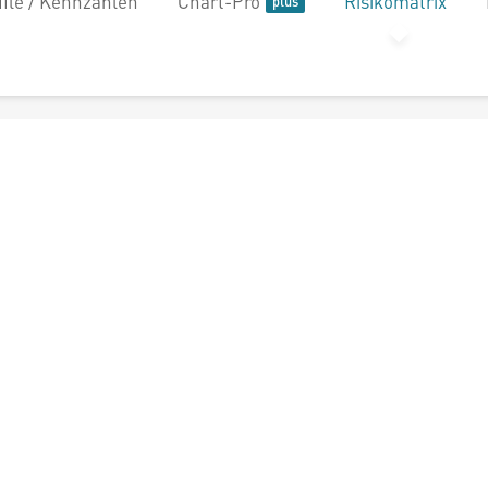
file / Kennzahlen
Chart-Pro
Risikomatrix