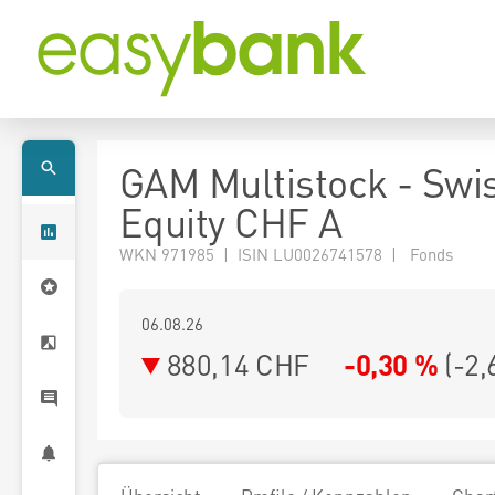
GAM Multistock - Swi
Equity CHF A
WKN 971985 | ISIN LU0026741578 | Fonds
06.08.26
880,14 CHF
-0,30 %
(
-2,