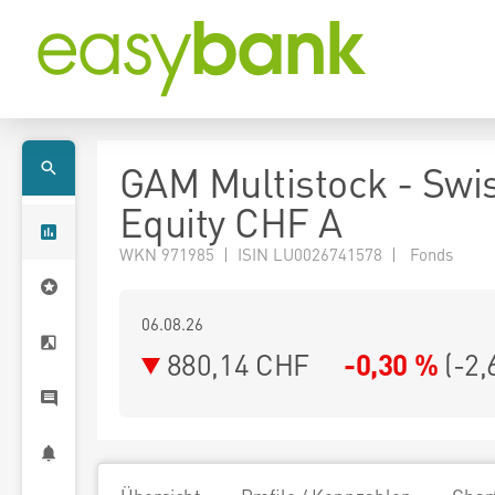
GAM Multistock - Swi
Equity CHF A
WKN 971985 | ISIN LU0026741578 | Fonds
06.08.26
880,14 CHF
-0,30 %
(
-2,