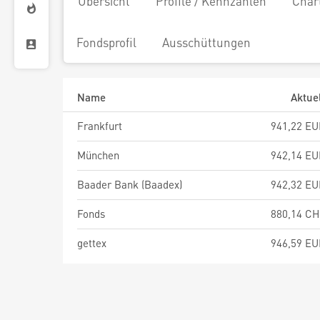
Übersicht
Profile / Kennzahlen
Char
Fondsprofil
Ausschüttungen
Name
Aktue
Frankfurt
941,22 E
München
942,14 E
Baader Bank (Baadex)
942,32 E
Fonds
880,14 C
gettex
946,59 E