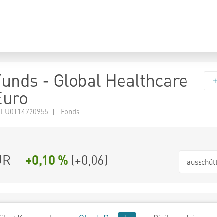
 Funds - Global Healthcare
Euro
 LU0114720955 | Fonds
UR
+0,10 %
(
+0,06
)
ausschüt