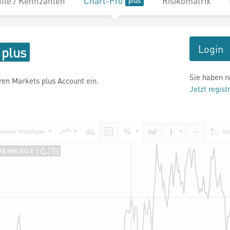
file / Kennzahlen
Chart-Pro
Risikomatrix
Login
Sie haben n
hren Markets plus Account ein.
Jetzt regist