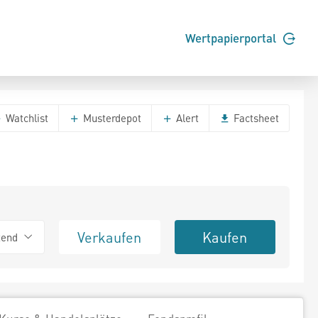
Wertpapierportal
Watchlist
Musterdepot
Alert
Factsheet
Verkaufen
Kaufen
tend