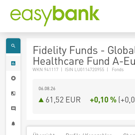
Fidelity Funds - Globa
Healthcare Fund A-E
WKN 941117 | ISIN LU0114720955 | Fonds
06.08.26
61,52 EUR
+0,10 %
(
+0,