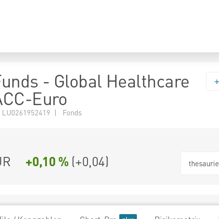
 Funds - Global Healthcare
ACC-Euro
 LU0261952419 | Fonds
UR
+0,10 %
(
+0,04
)
thesauri