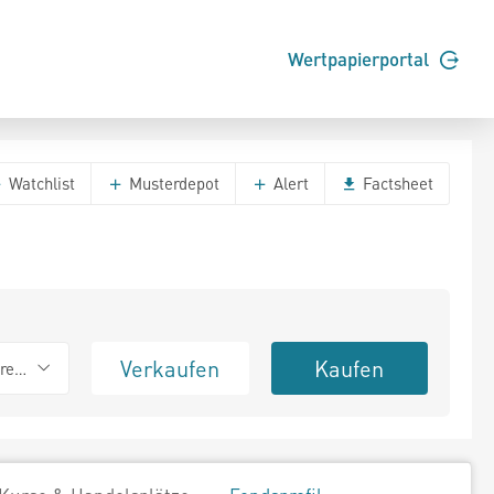
Wertpapierportal
Watchlist
Musterdepot
Alert
Factsheet
Verkaufen
Kaufen
erend