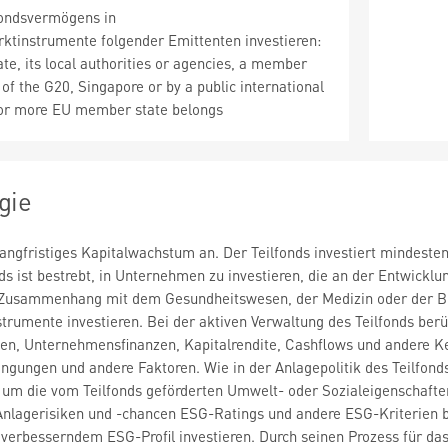
ondsvermögens in
ktinstrumente folgender Emittenten investieren:
e, its local authorities or agencies, a member
of the G20, Singapore or by a public international
 or more EU member state belongs
gie
 langfristiges Kapitalwachstum an. Der Teilfonds investiert mindes
nds ist bestrebt, in Unternehmen zu investieren, die an der Entwick
 Zusammenhang mit dem Gesundheitswesen, der Medizin oder der Biot
trumente investieren. Bei der aktiven Verwaltung des Teilfonds b
n, Unternehmensfinanzen, Kapitalrendite, Cashflows und andere K
ingungen und andere Faktoren. Wie in der Anlagepolitik des Teilfo
, um die vom Teilfonds geförderten Umwelt- oder Sozialeigenschaft
nlagerisiken und -chancen ESG-Ratings und andere ESG-Kriterien b
h verbesserndem ESG-Profil investieren. Durch seinen Prozess für