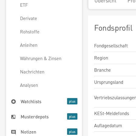
Übersicht
Pro
ETF
Derivate
Fondsprofil
Rohstoffe
Anleihen
Fondgesellschaft
Region
Währungen & Zinsen
Branche
Nachrichten
Ursprungsland
Analysen
Vertriebszulassunge
Watchlists
KESt-Meldefonds
Musterdepots
Auflagedatum
Notizen