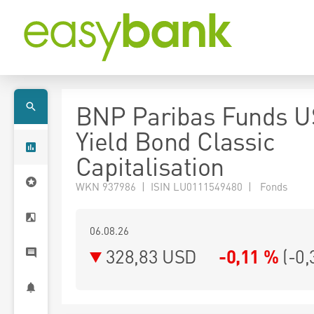
BNP Paribas Funds U
Yield Bond Classic
Capitalisation
WKN 937986 | ISIN LU0111549480 | Fonds
06.08.26
328,83 USD
-0,11 %
(
-0,