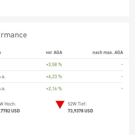
ormance
m
vor AGA
nach max. AGA
+3,58 %
-
.a.
+6,23 %
-
.a.
+2,16 %
-
W Hoch:
52W Tief:
,7782 USD
73,9378 USD