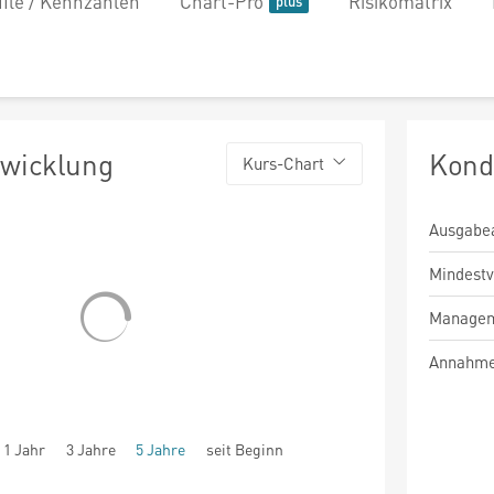
file / Kennzahlen
Chart-Pro
Risikomatrix
twicklung
Kond
Kurs-Chart
Ausgabe
Mindest
Managem
Annahme
1 Jahr
3 Jahre
5 Jahre
seit Beginn