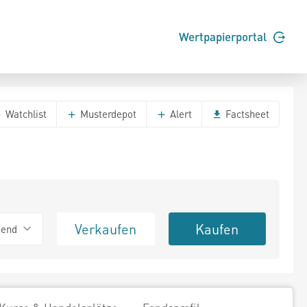
Wertpapierportal
Watchlist
Musterdepot
Alert
Factsheet
Verkaufen
Kaufen
tend