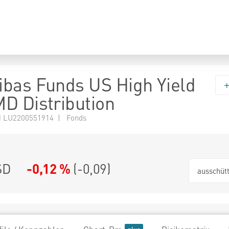
bas Funds US High Yield
D Distribution
 LU2200551914 | Fonds
SD
-0,12 %
(
-0,09
)
ausschüt