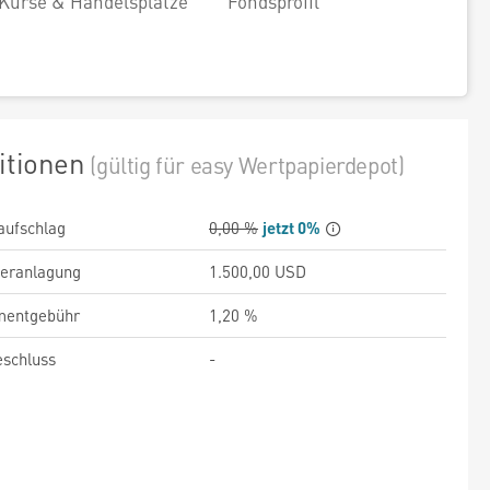
Kurse & Handelsplätze
Fondsprofil
itionen
(gültig für easy Wertpapierdepot)
aufschlag
0,00 %
jetzt 0%
veranlagung
1.500,00 USD
entgebühr
1,20 %
schluss
-