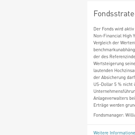
Fondsstrate
Der Fonds wird akti
Non-Financial High Y
Vergleich der Werten
benchmarkunabhängig
der des Referenzindex
Wertsteigerung sein
lautenden Hochzinsa
der Absicherung dar
US-Dollar 5 % nicht 
Unternehmensführung
Anlageverwalters bei
Erträge werden grund
Fondsmanager: Wil
Weitere Information