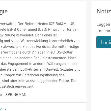
gie
Noti
v verwaltet. Der Referenzindex ICE BofAML US
Loggen 
ield BB-B Constrained (USD) RI wird nur für den
und ein
twicklung verwendet. Der Fonds ist
 und seine Wertentwicklung kann erheblich von
Logi
 abweichen. Ziel des Fonds ist die mittelfristige
es Vermögens durch Anlagen in auf US-Dollar
nleihen und anderen Schuldinstrumenten. Nach
f das Engagement in anderen Währungen als dem
übersteigen. ESG-Kriterien (Umwelt, Soziales und
) tragen zur Entscheidungsfindung des
, sind aber kein ausschlaggebender Faktor. Die
sätzlich reinvestiert.
liam SPRINGMAN
en