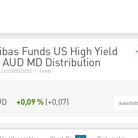
bas Funds US High Yield
AUD MD Distribution
 LU2200552052 | Fonds
UD
+0,09 %
(
+0,07
)
ausschüt