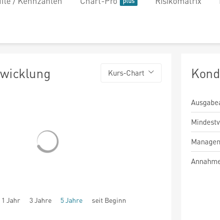
file / Kennzahlen
Chart-Pro
Risikomatrix
twicklung
Kond
Kurs-Chart
Ausgabe
Mindest
Managem
Annahme
1 Jahr
3 Jahre
5 Jahre
seit Beginn