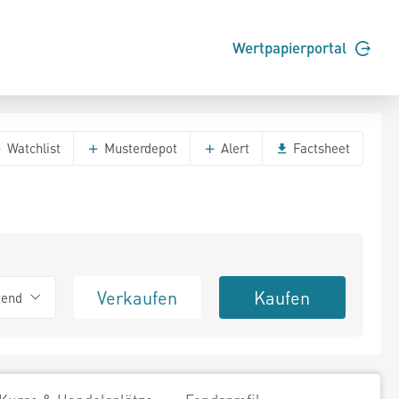
Wertpapierportal
Watchlist
Musterdepot
Alert
Factsheet
Verkaufen
Kaufen
tend