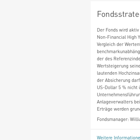
Fondsstrate
Der Fonds wird akti
Non-Financial High Y
Vergleich der Werten
benchmarkunabhängig
der des Referenzindex
Wertsteigerung sein
lautenden Hochzinsa
der Absicherung dar
US-Dollar 5 % nicht 
Unternehmensführung
Anlageverwalters bei
Erträge werden grund
Fondsmanager: Wil
Weitere Information