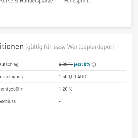
Kurse & Handelsplätze
Fondsprofil
itionen
(gültig für easy Wertpapierdepot)
aufschlag
0,00 %
jetzt 0%
veranlagung
1.500,00 AUD
entgebühr
1,20 %
schluss
-