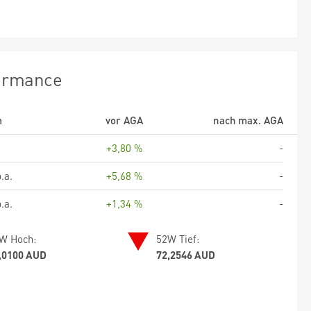
ormance
m
vor AGA
nach max. AGA
+3,80 %
-
.a.
+5,68 %
-
.a.
+1,34 %
-
W Hoch:
52W Tief:
,0100 AUD
72,2546 AUD