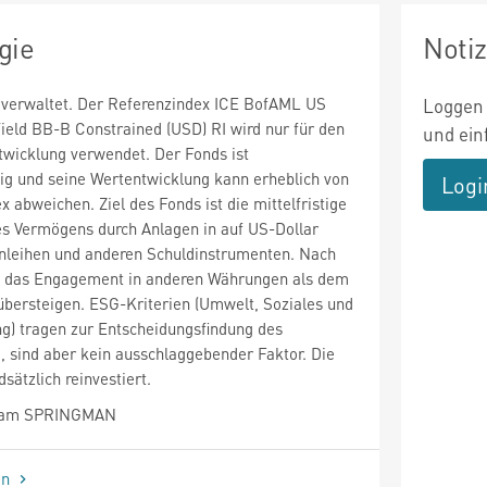
gie
Noti
v verwaltet. Der Referenzindex ICE BofAML US
Loggen 
ield BB-B Constrained (USD) RI wird nur für den
und ein
twicklung verwendet. Der Fonds ist
 und seine Wertentwicklung kann erheblich von
Logi
 abweichen. Ziel des Fonds ist die mittelfristige
es Vermögens durch Anlagen in auf US-Dollar
nleihen und anderen Schuldinstrumenten. Nach
f das Engagement in anderen Währungen als dem
übersteigen. ESG-Kriterien (Umwelt, Soziales und
) tragen zur Entscheidungsfindung des
, sind aber kein ausschlaggebender Faktor. Die
sätzlich reinvestiert.
liam SPRINGMAN
en