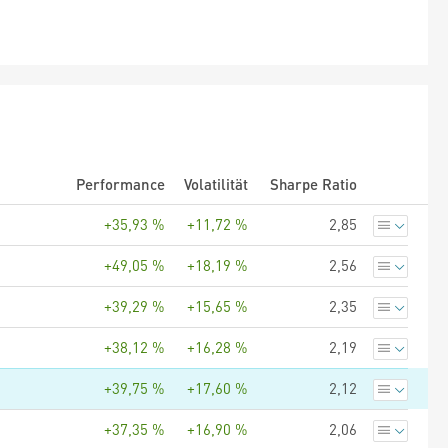
Performance
Volatilität
Sharpe Ratio
+35,93 %
+11,72 %
2,85
+49,05 %
+18,19 %
2,56
+39,29 %
+15,65 %
2,35
+38,12 %
+16,28 %
2,19
+39,75 %
+17,60 %
2,12
+37,35 %
+16,90 %
2,06