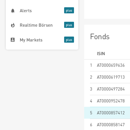
Alerts
Realtime Börsen
Fonds
My Markets
ISIN
1
AT0000659636
2
AT0000619713
3
AT0000497284
4
AT0000952478
5
AT0000857412
6
AT0000858147