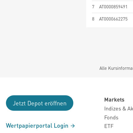
7
AT0000859491
8
AT0000662275
Alle Kursinforma
Markets
Jetzt Depot eröffnen
Indizes & A
Fonds
Wertpapierportal Login
ETF