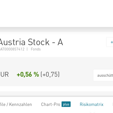
ustria Stock - A
 AT0000857412 | Fonds
EUR
+0,56 %
(
+0,75
)
ausschüt
file / Kennzahlen
Chart-Pro
Risikomatrix