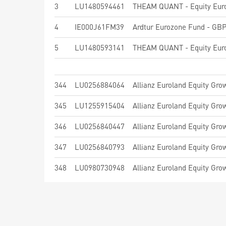
3
LU1480594461
4
IE000J61FM39
Ardtur Eurozone Fund - GBP
5
LU1480593141
344
LU0256884064
Allianz Euroland Equity Gro
345
LU1255915404
Allianz Euroland Equity Gro
346
LU0256840447
Allianz Euroland Equity Gro
347
LU0256840793
Allianz Euroland Equity Gro
348
LU0980730948
Allianz Euroland Equity Gro