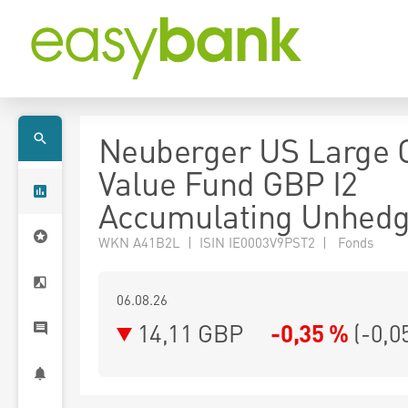
Neuberger US Large 
Value Fund GBP I2
Accumulating Unhed
WKN A41B2L | ISIN IE0003V9PST2 | Fonds
06.08.26
14,11 GBP
-0,35 %
(
-0,0