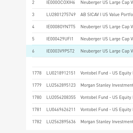
2
IE000OCOXIH6
3
LU2801275749
AB SICAV I US Value Portfo
4
IE0008OYN7T5
5
IE000429UFI1
6
IE0003V9PST2
1778
LU0218912151
Vontobel Fund - US Equity
1779
LU2562895123
1780
LU2054208355
Vontobel Fund - US Equity
1781
LU0469626211
Vontobel Fund - US Equity
1782
LU2562895636