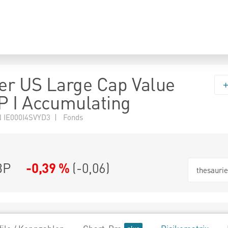
r US Large Cap Value
 I Accumulating
 IE000I4SVYD3 | Fonds
BP
-0,39 %
(
-0,06
)
thesauri