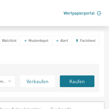
Wertpapierportal
Watchlist
Musterdepot
Alert
Factsheet
Verkaufen
Kaufen
erend