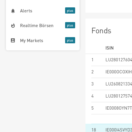
Alerts
Realtime Börsen
Fonds
My Markets
ISIN
1
LU28012760
2
IE000OCOXIH
3
LU26082133
4
LU28012757
5
IE0008OYN7T
18
IE000I4SVYD