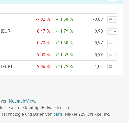
-7,82 %
+11,58 %
-0,89
 (EUR)
-8,47 %
+11,79 %
-0,93
-8,70 %
+11,60 %
-0,97
-9,00 %
+11,59 %
-0,99
 (EUR)
-9,35 %
+11,79 %
-1,01
e von
MountainView
.
üsse auf die künftige Entwicklung zu.
. Technologie und Daten von
baha
. Nikkei 225 ©Nikkei Inc.