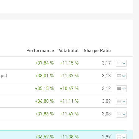
Performance
Volatilität
Sharpe Ratio
+37,84 %
+11,15 %
3,17
dged
+38,01 %
+11,37 %
3,13
+35,15 %
+10,47 %
3,12
+36,80 %
+11,11 %
3,09
+37,86 %
+11,47 %
3,08
+36,52 %
+11,38 %
2,99