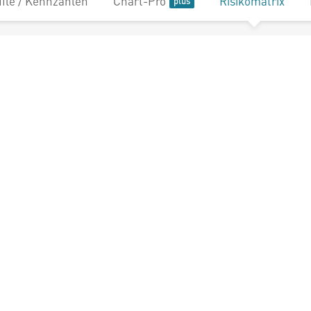
file / Kennzahlen
Chart-Pro
Risikomatrix