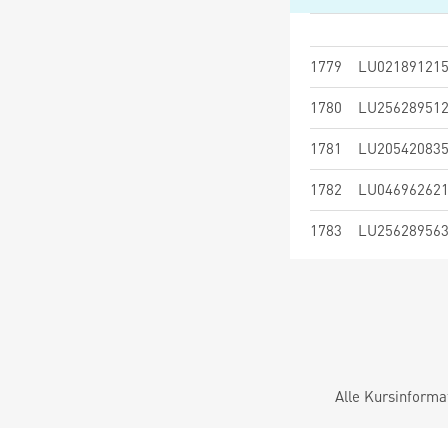
1779
LU02189121
1780
LU25628951
1781
LU20542083
1782
LU04696262
1783
LU25628956
Alle Kursinforma