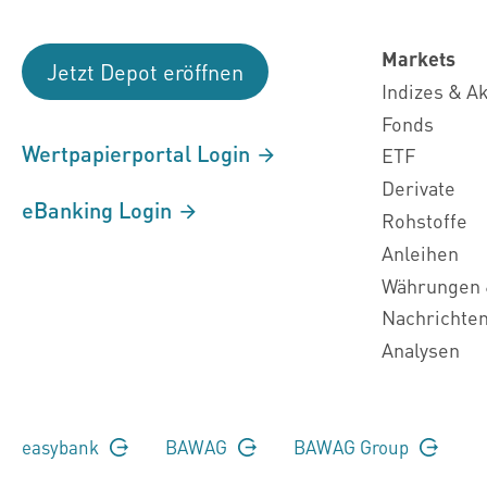
Markets
Jetzt Depot eröffnen
Indizes & A
Fonds
Wertpapierportal Login
ETF
Derivate
eBanking Login
Rohstoffe
Anleihen
Währungen 
Nachrichte
Analysen
easybank
BAWAG
BAWAG Group