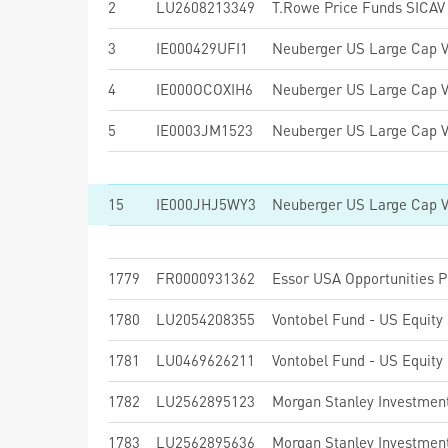
2
LU2608213349
3
IE000429UFI1
4
IE000OCOXIH6
5
IE0003JM1523
15
IE000JHJ5WY3
1779
FR0000931362
Essor USA Opportunities 
1780
LU2054208355
Vontobel Fund - US Equity
1781
LU0469626211
Vontobel Fund - US Equity
1782
LU2562895123
1783
LU2562895636