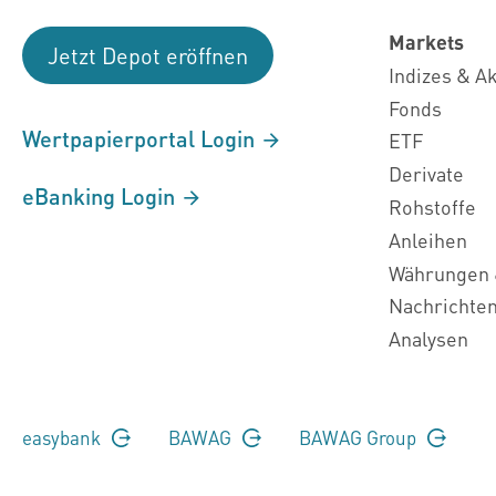
Markets
Jetzt Depot eröffnen
Indizes & A
Fonds
Wertpapierportal Login
ETF
Derivate
eBanking Login
Rohstoffe
Anleihen
Währungen 
Nachrichte
Analysen
easybank
BAWAG
BAWAG Group