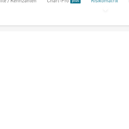
file / Kennzahlen
Chart-Pro
Risikomatrix