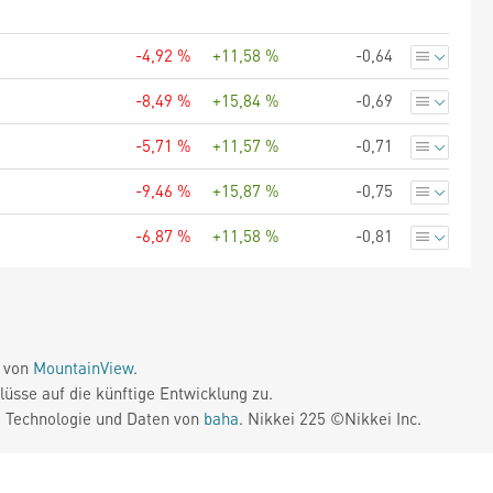
-4,92 %
+11,58 %
-0,64
-8,49 %
+15,84 %
-0,69
-5,71 %
+11,57 %
-0,71
-9,46 %
+15,87 %
-0,75
-6,87 %
+11,58 %
-0,81
e von
MountainView
.
üsse auf die künftige Entwicklung zu.
. Technologie und Daten von
baha
. Nikkei 225 ©Nikkei Inc.