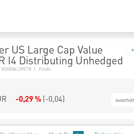
r US Large Cap Value
 I4 Distributing Unhedged
 IE000ALURE78 | Fonds
UR
-0,29 %
(
-0,04
)
ausschüt