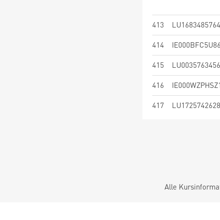
413
LU168348576
414
IE000BFC5U8
415
LU003576345
416
IE000WZPHSZ
417
LU172574262
Alle Kursinforma