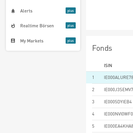
Alerts
Realtime Börsen
My Markets
Fonds
ISIN
1
IE000ALURE7
2
IE000J3SEMV
3
IE0005DYIEB4
4
IE000NVI0WF0
5
IE000EA4KHA