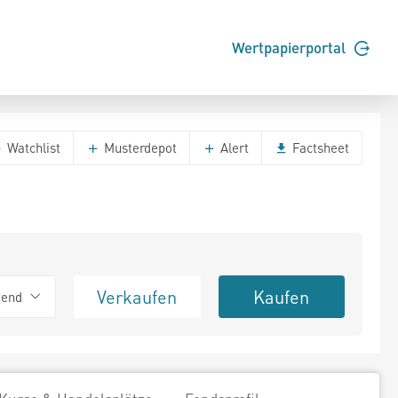
Wertpapierportal
Watchlist
Musterdepot
Alert
Factsheet
Verkaufen
Kaufen
tend