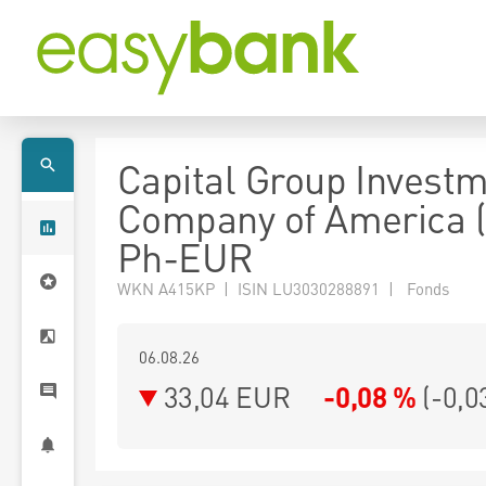
Capital Group Invest
Company of America 
Ph-EUR
WKN A415KP | ISIN LU3030288891 | Fonds
06.08.26
33,04 EUR
-0,08 %
(
-0,0