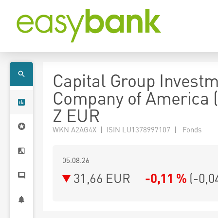
Capital Group Invest
Company of America 
Z EUR
WKN A2AG4X | ISIN LU1378997107 | Fonds
05.08.26
31,66 EUR
-0,11 %
(
-0,0