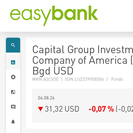
Capital Group Invest
Company of America 
Bgd USD
WKN A3CV3E | ISIN LU2339908506 | Fonds
06.08.26
31,32 USD
-0,07 %
(
-0,0