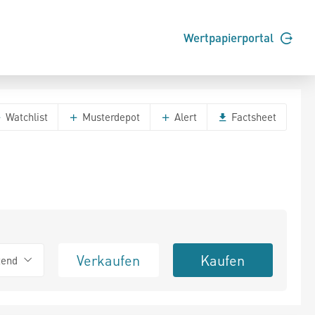
Wertpapierportal
Watchlist
Musterdepot
Alert
Factsheet
Verkaufen
Kaufen
tend