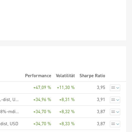
Performance
Volatilität
Sharpe Ratio
+47,09 %
+11,30 %
3,95
UBS (Lux) Equity SICAV - Global Income (USD), Anteilsklasse QL-dist, USD
+34,96 %
+8,31 %
3,91
UBS (Lux) Equity SICAV - Global Income (USD), Anteilsklasse Q-8%-mdist, USD
+34,70 %
+8,32 %
3,87
-dist, USD
+34,70 %
+8,33 %
3,87