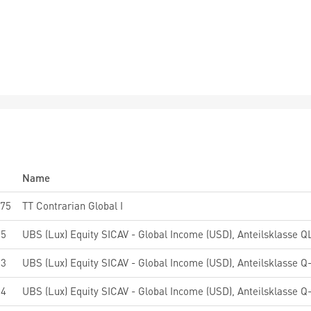
Name
75
TT Contrarian Global I
15
13
04
UBS (Lux) Equity SICAV - Global Income (USD), Anteilsklasse Q