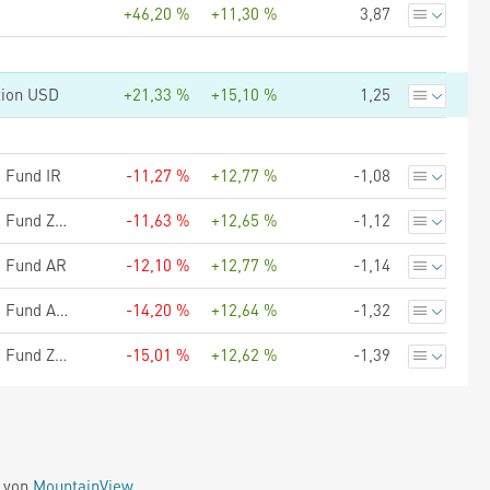
+46,20 %
+11,30 %
3,87
ution USD
+21,33 %
+15,10 %
1,25
 Fund IR
-11,27 %
+12,77 %
-1,08
Morgan Stanley Investment Funds Global Brands Equity Income Fund ZHR (GBP)
-11,63 %
+12,65 %
-1,12
e Fund AR
-12,10 %
+12,77 %
-1,14
Morgan Stanley Investment Funds Global Brands Equity Income Fund AHR (EUR)
-14,20 %
+12,64 %
-1,32
Morgan Stanley Investment Funds Global Brands Equity Income Fund ZHR (CHF)
-15,01 %
+12,62 %
-1,39
e von
MountainView
.