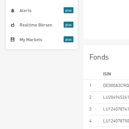
Alerts
Realtime Börsen
My Markets
Fonds
ISIN
1
DE000A3CRQ
2
LU20494524
3
LU12407874
4
LU12407875