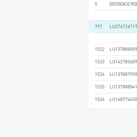
5
DE000A3CRQ
797
LU27472671
1522
LU13788800
1523
LU14278560
1524
LU13788795
1525
LU13788804
1526
LU14877465