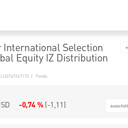
 International Selection
al Equity IZ Distribution
 LU2747267172 | Fonds
USD
-0,74 %
(
-1,11
)
ausschüt