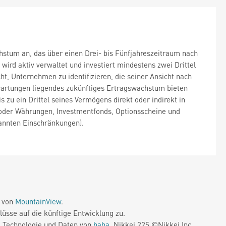
hstum an, das über einen Drei- bis Fünfjahreszeitraum nach
wird aktiv verwaltet und investiert mindestens zwei Drittel
t, Unternehmen zu identifizieren, die seiner Ansicht nach
rwartungen liegendes zukünftiges Ertragswachstum bieten
 zu ein Drittel seines Vermögens direkt oder indirekt in
 oder Währungen, Investmentfonds, Optionsscheine und
nannten Einschränkungen).
e von
MountainView
.
üsse auf die künftige Entwicklung zu.
. Technologie und Daten von
baha
. Nikkei 225 ©Nikkei Inc.