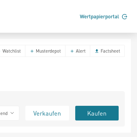
Wertpapierportal
Watchlist
Musterdepot
Alert
Factsheet
Verkaufen
Kaufen
tend