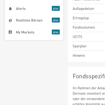
Auflagedatum
Alerts
Ertragstyp
Realtime Börsen
Fondsvolumen
My Markets
UCITS
Sparplan
Hinweis
Fondsspezif
Im Rahmen der Anlag
Derivate investiert
oder der verwendete
erhöhte Volatilität a