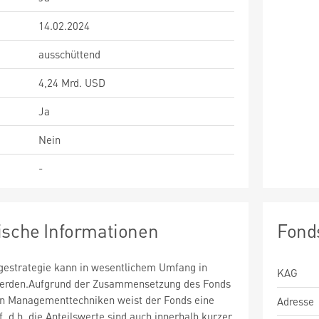
14.02.2024
ausschüttend
4,24 Mrd. USD
Ja
Nein
-
ische Informationen
Fond
estrategie kann in wesentlichem Umfang in
KAG
 werden.Aufgrund der Zusammensetzung des Fonds
n Managementtechniken weist der Fonds eine
Adresse
uf, d.h. die Anteilswerte sind auch innerhalb kurzer