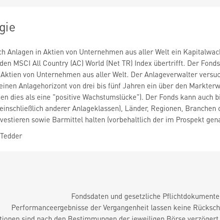
gie
ch Anlagen in Aktien von Unternehmen aus aller Welt ein Kapitalwac
en MSCI All Country (AC) World (Net TR) Index übertrifft. Der Fonds 
Aktien von Unternehmen aus aller Welt. Der Anlageverwalter versuch
einen Anlagehorizont von drei bis fünf Jahren ein über den Markte
en dies als eine "positive Wachstumslücke"). Der Fonds kann auch bis
einschließlich anderer Anlageklassen), Länder, Regionen, Branchen
estieren sowie Barmittel halten (vorbehaltlich der im Prospekt ge
 Tedder
Fondsdaten und gesetzliche Pflichtdokument
Performanceergebnisse der Vergangenheit lassen keine Rückschl
tionen sind nach den Bestimmungen der jeweiligen Börse verzögert