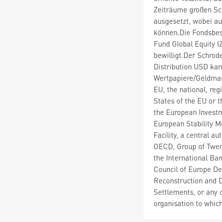
Zeiträume großen S
ausgesetzt, wobei au
können.Die Fondsbes
Fund Global Equity I
bewilligt.Der Schrode
Distribution USD ka
Wertpapiere/Geldmar
EU, the national, re
States of the EU or 
the European Invest
European Stability M
Facility, a central a
OECD, Group of Twent
the International Ba
Council of Europe D
Reconstruction and D
Settlements, or any o
organisation to whi