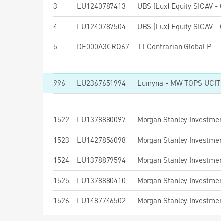
3
LU1240787413
4
LU1240787504
5
DE000A3CRQ67
TT Contrarian Global P
996
LU2367651994
Lumyna - MW TOPS UCITS 
1522
LU1378880097
1523
LU1427856098
1524
LU1378879594
1525
LU1378880410
1526
LU1487746502