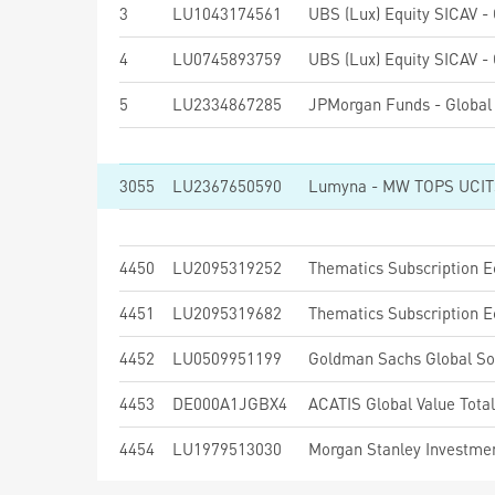
3
LU1043174561
4
LU0745893759
5
LU2334867285
JPMorgan Funds - Global 
3055
LU2367650590
Lumyna - MW TOPS UCITS
4450
LU2095319252
Thematics Subscription 
4451
LU2095319682
Thematics Subscription 
4452
LU0509951199
4453
DE000A1JGBX4
ACATIS Global Value Tota
4454
LU1979513030