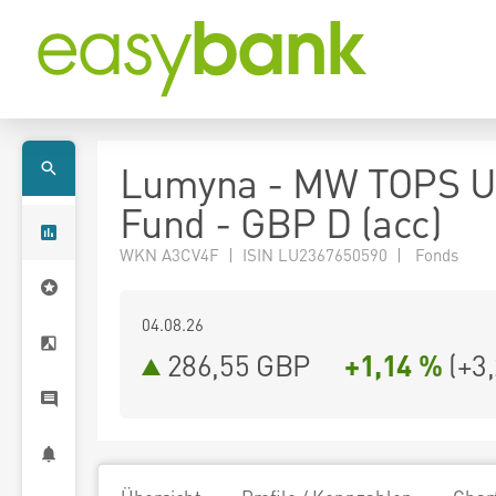
Lumyna - MW TOPS U
Fund - GBP D (acc)
WKN A3CV4F | ISIN LU2367650590 | Fonds
04.08.26
286,55 GBP
+1,14 %
(
+3