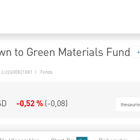
n to Green Materials Fund
 LU2600821081 | Fonds
SD
-0,52 %
(
-0,08
)
thesauri