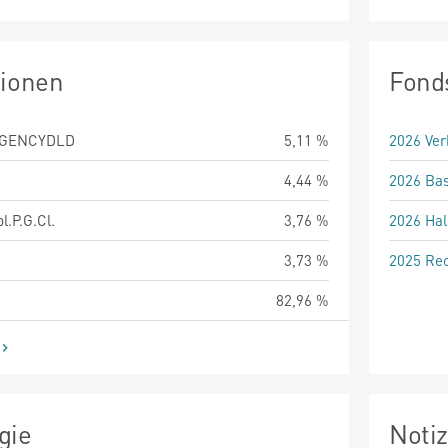
tionen
Fond
AGENCYDLD
5,11 %
2026 Ver
4,44 %
2026 Bas
l.P.G.Cl.
3,76 %
2026 Hal
3,73 %
2025 Rec
82,96 %
gie
Noti