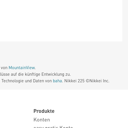
e von
MountainView
.
üsse auf die künftige Entwicklung zu.
. Technologie und Daten von
baha
. Nikkei 225 ©Nikkei Inc.
Produkte
Konten
easy gratis Konto