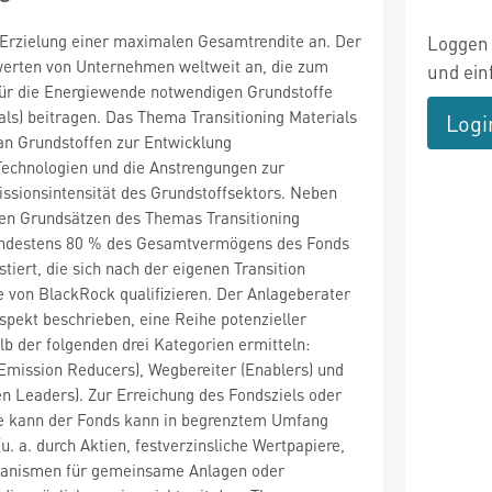
 Erzielung einer maximalen Gesamtrendite an. Der
Loggen 
nwerten von Unternehmen weltweit an, die zum
und ein
ür die Energiewende notwendigen Grundstoffe
ials) beitragen. Das Thema Transitioning Materials
Logi
an Grundstoffen zur Entwicklung
Technologien und die Anstrengungen zur
ssionsintensität des Grundstoffsektors. Neben
den Grundsätzen des Themas Transitioning
indestens 80 % des Gesamtvermögens des Fonds
tiert, die sich nach der eigenen Transition
von BlackRock qualifizieren. Der Anlageberater
ospekt beschrieben, eine Reihe potenzieller
lb der folgenden drei Kategorien ermitteln:
Emission Reducers), Wegbereiter (Enablers) und
en Leaders). Zur Erreichung des Fondsziels oder
ke kann der Fonds kann in begrenztem Umfang
(u. a. durch Aktien, festverzinsliche Wertpapiere,
ganismen für gemeinsame Anlagen oder