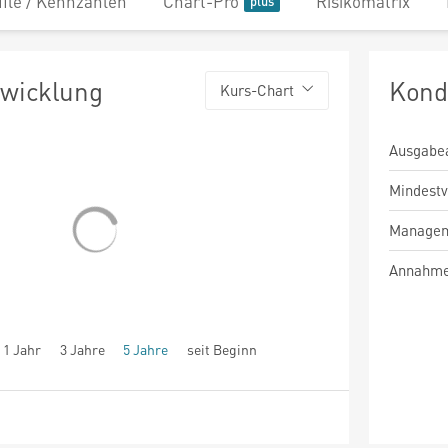
file / Kennzahlen
Chart-Pro
Risikomatrix
twicklung
Kond
Kurs-Chart
Ausgabe
Mindest
Managem
Annahme
1 Jahr
3 Jahre
5 Jahre
seit Beginn