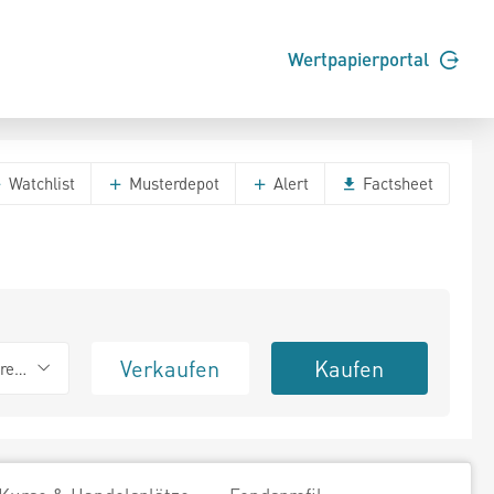
Wertpapierportal
Watchlist
Musterdepot
Alert
Factsheet
Verkaufen
Kaufen
erend