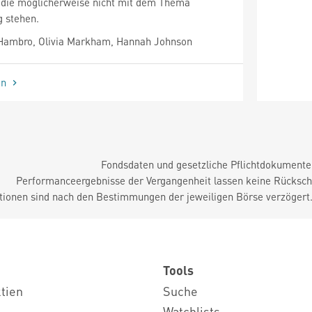
, die möglicherweise nicht mit dem Thema
g stehen.
Hambro, Olivia Markham, Hannah Johnson
en
Fondsdaten und gesetzliche Pflichtdokument
Performanceergebnisse der Vergangenheit lassen keine Rückschl
tionen sind nach den Bestimmungen der jeweiligen Börse verzögert
Tools
ktien
Suche
Watchlists