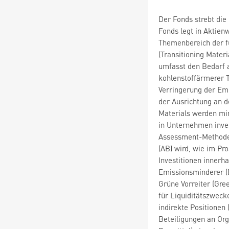
Der Fonds strebt die
Fonds legt in Aktie
Themenbereich der f
(Transitioning Mater
umfasst den Bedarf 
kohlenstoffärmerer 
Verringerung der Emi
der Ausrichtung an 
Materials werden m
in Unternehmen inves
Assessment-Methode 
(AB) wird, wie im Pr
Investitionen innerha
Emissionsminderer (
Grüne Vorreiter (Gre
für Liquiditätszwec
indirekte Positionen 
Beteiligungen an Or