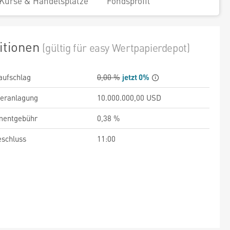
Kurse & Handelsplätze
Fondsprofil
itionen
(gültig für easy Wertpapierdepot)
aufschlag
0,00 %
jetzt 0%
veranlagung
10.000.000,00 USD
entgebühr
0,38 %
schluss
11:00