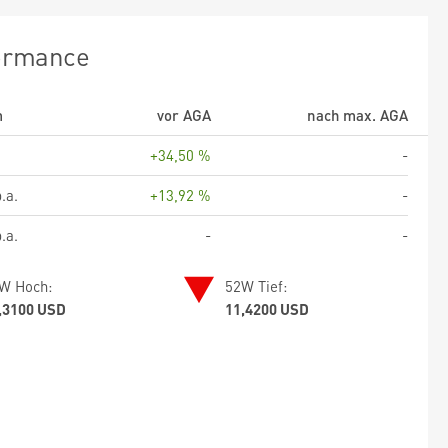
ormance
m
vor AGA
nach max. AGA
+34,50 %
-
.a.
+13,92 %
-
.a.
-
-
W Hoch:
52W Tief:
,3100 USD
11,4200 USD