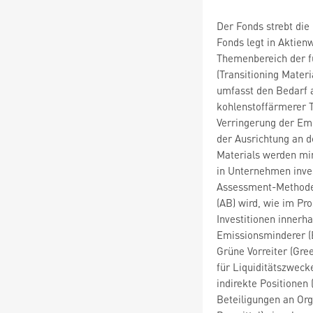
Der Fonds strebt die
Fonds legt in Aktie
Themenbereich der f
(Transitioning Mater
umfasst den Bedarf 
kohlenstoffärmerer 
Verringerung der Emi
der Ausrichtung an 
Materials werden m
in Unternehmen inves
Assessment-Methode 
(AB) wird, wie im Pr
Investitionen innerha
Emissionsminderer (
Grüne Vorreiter (Gre
für Liquiditätszwec
indirekte Positionen 
Beteiligungen an Or