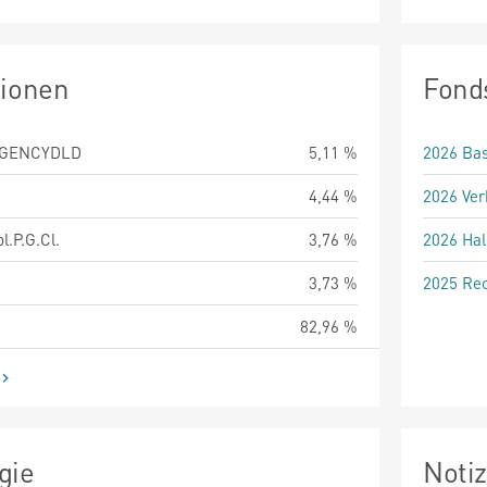
tionen
Fond
AGENCYDLD
5,11 %
2026 Bas
4,44 %
2026 Ver
l.P.G.Cl.
3,76 %
2026 Hal
3,73 %
2025 Rec
82,96 %
gie
Noti