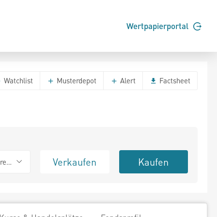
Wertpapierportal
Watchlist
Musterdepot
Alert
Factsheet
Verkaufen
Kaufen
erend