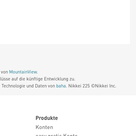
e von
MountainView
.
üsse auf die künftige Entwicklung zu.
. Technologie und Daten von
baha
. Nikkei 225 ©Nikkei Inc.
Produkte
Konten
easy gratis Konto