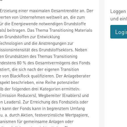
 Erzielung einer maximalen Gesamtrendite an. Der
Loggen 
nwerten von Unternehmen weltweit an, die zum
und ein
ür die Energiewende notwendigen Grundstoffe
ials) beitragen. Das Thema Transitioning Materials
Logi
an Grundstoffen zur Entwicklung
Technologien und die Anstrengungen zur
ssionsintensität des Grundstoffsektors. Neben
den Grundsätzen des Themas Transitioning
indestens 80 % des Gesamtvermögens des Fonds
tiert, die sich nach der eigenen Transition
von BlackRock qualifizieren. Der Anlageberater
ospekt beschrieben, eine Reihe potenzieller
lb der folgenden drei Kategorien ermitteln:
Emission Reducers), Wegbereiter (Enablers) und
en Leaders). Zur Erreichung des Fondsziels oder
ke kann der Fonds kann in begrenztem Umfang
(u. a. durch Aktien, festverzinsliche Wertpapiere,
ganismen für gemeinsame Anlagen oder