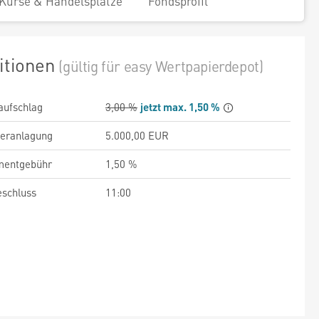
Kurse & Handelsplätze
Fondsprofil
itionen
(gültig für easy Wertpapierdepot)
aufschlag
3,00 %
jetzt max. 1,50 %
veranlagung
5.000,00 EUR
entgebühr
1,50 %
schluss
11:00