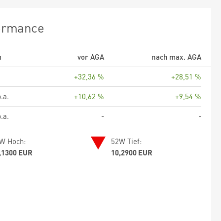
ormance
m
vor AGA
nach max. AGA
+32,36 %
+28,51 %
.a.
+10,62 %
+9,54 %
.a.
-
-
W Hoch:
52W Tief:
,1300 EUR
10,2900 EUR