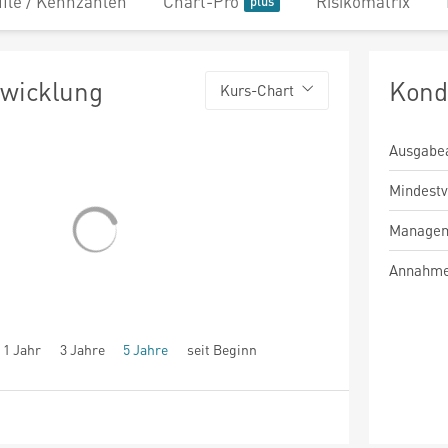
file / Kennzahlen
Chart-Pro
Risikomatrix
twicklung
Kond
Kurs-Chart
Ausgabe
Mindest
Managem
Annahme
1 Jahr
3 Jahre
5 Jahre
seit Beginn