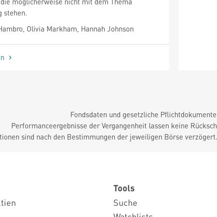
, die möglicherweise nicht mit dem Thema
g stehen.
Hambro, Olivia Markham, Hannah Johnson
en
Fondsdaten und gesetzliche Pflichtdokument
Performanceergebnisse der Vergangenheit lassen keine Rückschl
tionen sind nach den Bestimmungen der jeweiligen Börse verzögert
Tools
ktien
Suche
Watchlists