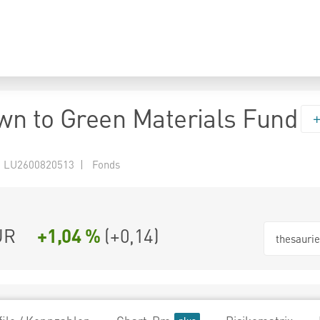
n to Green Materials Fund
 LU2600820513 | Fonds
UR
+1,04 %
(
+0,14
)
thesauri