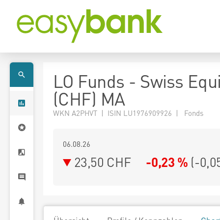
LO Funds - Swiss Equit
(CHF) MA
WKN A2PHVT | ISIN LU1976909926 | Fonds
06.08.26
23,50 CHF
-0,23 %
(
-0,0