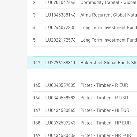
2
LU0901047646
Commodity Capital - Globa
3
LU1845388146
Alma Recurrent Global Natu
4
LU0244072335
5
LU2022172576
117
LU2296188811
Bakersteel Global Funds SI
165
LU0340559805
Pictet - Timber - R EUR
166
LU0340558583
Pictet - Timber - R USD
167
LU0434580865
Pictet - Timber - HI EUR
168
LU0372507243
Pictet - Timber - HP EUR
169
LU0434580436
Pictet - Timber - HR EUR