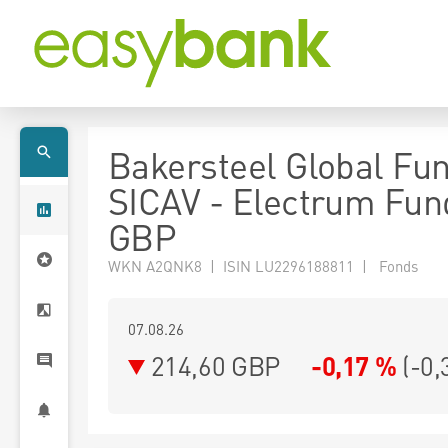
Bakersteel Global Fu
SICAV - Electrum Fund
GBP
WKN A2QNK8 | ISIN LU2296188811 | Fonds
07.08.26
214,60 GBP
-0,17 %
(
-0,