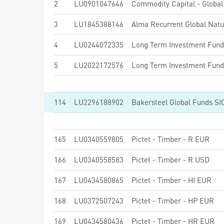
2
LU0901047646
Commodity Capital - Globa
3
LU1845388146
Alma Recurrent Global Natu
4
LU0244072335
5
LU2022172576
114
LU2296188902
Bakersteel Global Funds S
165
LU0340559805
Pictet - Timber - R EUR
166
LU0340558583
Pictet - Timber - R USD
167
LU0434580865
Pictet - Timber - HI EUR
168
LU0372507243
Pictet - Timber - HP EUR
169
LU0434580436
Pictet - Timber - HR EUR