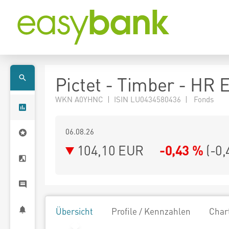
Pictet - Timber - HR
WKN A0YHNC | ISIN LU0434580436 | Fonds
06.08.26
104,10 EUR
-0,43 %
(
-0,
Übersicht
Profile / Kennzahlen
Char