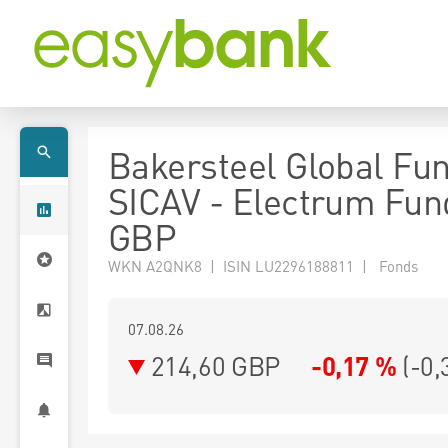
Bakersteel Global Fu
SICAV - Electrum Fund
GBP
WKN A2QNK8 | ISIN LU2296188811 | Fonds
07.08.26
214,60 GBP
-0,17 %
(
-0,