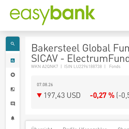
Bakersteel Global Fu
SICAV - ElectrumFund
WKN A2QNK7 | ISIN LU2296188738 | Fonds
07.08.26
197,43 USD
-0,27 %
(
-0,