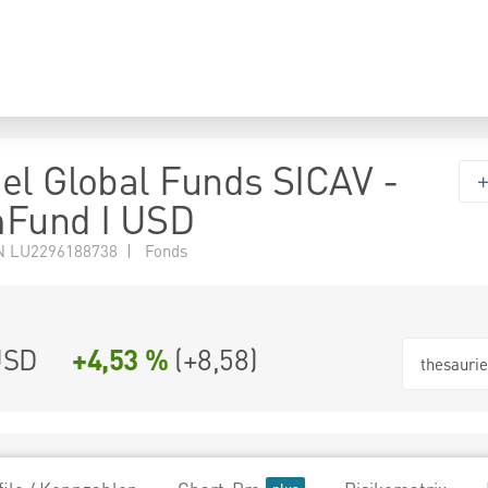
el Global Funds SICAV -
mFund I USD
N LU2296188738 | Fonds
USD
+4,53 %
(
+8,58
)
thesauri