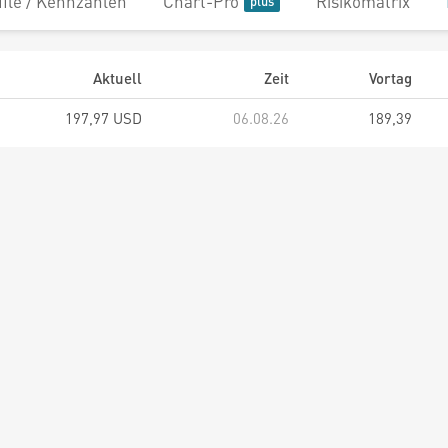
file / Kennzahlen
Chart-Pro
Risikomatrix
Aktuell
Zeit
Vortag
197,97 USD
06.08.26
189,39