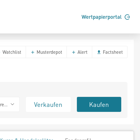
Wertpapierportal
Watchlist
Musterdepot
Alert
Factsheet
Verkaufen
Kaufen
erend