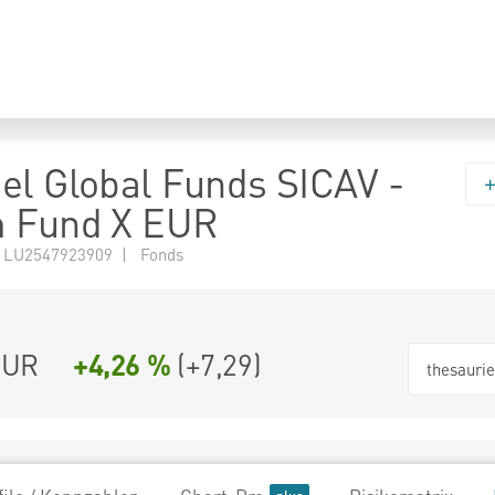
el Global Funds SICAV -
m Fund X EUR
 LU2547923909 | Fonds
EUR
+4,26 %
(
+7,29
)
thesauri