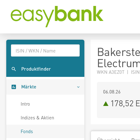
Bakerste
Electru
Produktfinder
WKN A3EZ0T | ISIN
Märkte
06.08.26
178,52 
Intro
Indizes & Aktien
Fonds