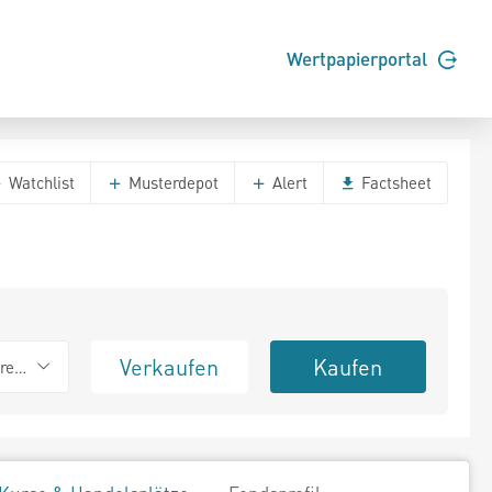
Wertpapierportal
Watchlist
Musterdepot
Alert
Factsheet
Verkaufen
Kaufen
erend