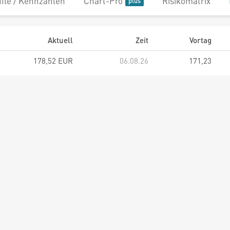
file / Kennzahlen
Chart-Pro
Risikomatrix
Aktuell
Zeit
Vortag
178,52 EUR
06.08.26
171,23