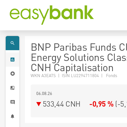
BNP Paribas Funds C
Energy Solutions Clas
CNH Capitalisation
WKN A3EATS | ISIN LU2294711804 | Fonds
06.08.26
533,44 CNH
-0,95 %
(
-5