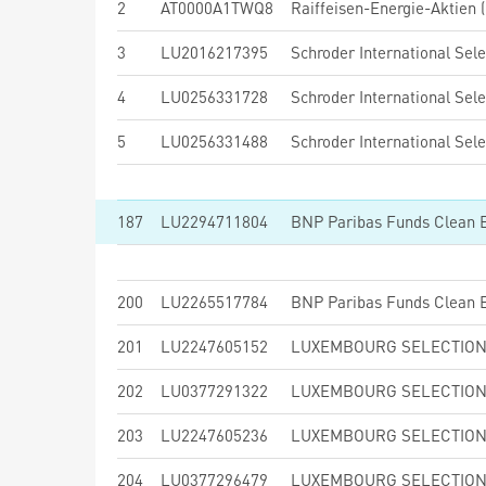
2
AT0000A1TWQ8
Raiffeisen-Energie-Aktien (
3
LU2016217395
4
LU0256331728
5
LU0256331488
187
LU2294711804
200
LU2265517784
201
LU2247605152
202
LU0377291322
203
LU2247605236
204
LU0377296479