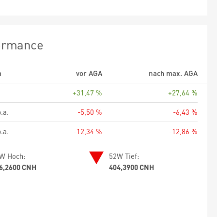
ormance
m
vor AGA
nach max. AGA
+31,47 %
+27,64 %
.a.
-5,50 %
-6,43 %
.a.
-12,34 %
-12,86 %
W Hoch:
52W Tief:
6,2600 CNH
404,3900 CNH