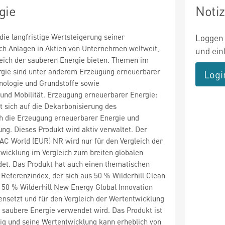
gie
Noti
 die langfristige Wertsteigerung seiner
Loggen 
h Anlagen in Aktien von Unternehmen weltweit,
und ein
eich der sauberen Energie bieten. Themen im
rgie sind unter anderem Erzeugung erneuerbarer
Logi
nologie und Grundstoffe sowie
 und Mobilität. Erzeugung erneuerbarer Energie:
 sich auf die Dekarbonisierung des
h die Erzeugung erneuerbarer Energie und
ng. Dieses Produkt wird aktiv verwaltet. Der
C World (EUR) NR wird nur für den Vergleich der
twicklung im Vergleich zum breiten globalen
et. Das Produkt hat auch einen thematischen
eferenzindex, der sich aus 50 % Wilderhill Clean
 50 % Wilderhill New Energy Global Innovation
nsetzt und für den Vergleich der Wertentwicklung
saubere Energie verwendet wird. Das Produkt ist
 und seine Wertentwicklung kann erheblich von