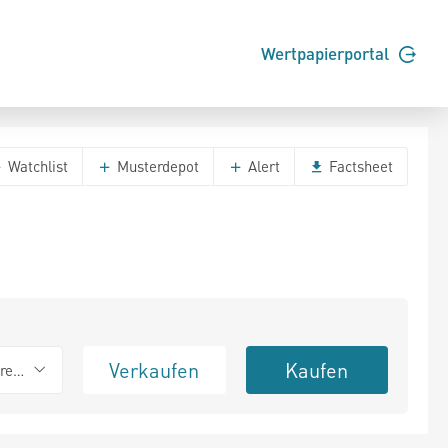
Wertpapierportal
Watchlist
Musterdepot
Alert
Factsheet
Verkaufen
Kaufen
erend