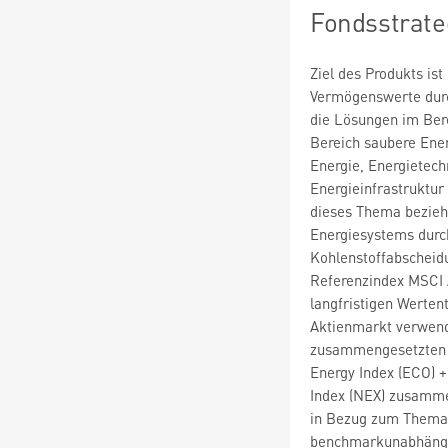
Fondsstrate
Ziel des Produkts ist
Vermögenswerte durc
die Lösungen im Ber
Bereich saubere Ene
Energie, Energietech
Energieinfrastruktur
dieses Thema bezieht
Energiesystems durc
Kohlenstoffabscheidu
Referenzindex MSCI A
langfristigen Werten
Aktienmarkt verwend
zusammengesetzten R
Energy Index (ECO) +
Index (NEX) zusamme
in Bezug zum Thema 
benchmarkunabhängig