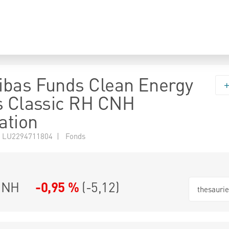
bas Funds Clean Energy
s Classic RH CNH
ation
 LU2294711804 | Fonds
CNH
-0,95 %
(
-5,12
)
thesauri