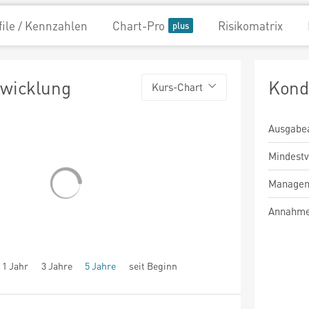
file / Kennzahlen
Chart-Pro
Risikomatrix
twicklung
Kond
Kurs-Chart
Ausgabe
Mindest
Managem
Annahme
1 Jahr
3 Jahre
5 Jahre
seit Beginn