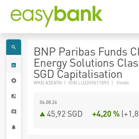
BNP Paribas Funds C
Energy Solutions Clas
SGD Capitalisation
WKN A3EATN | ISIN LU2249611893 | Fonds
04.08.26
45,92 SGD
+4,20 %
(
+1,8