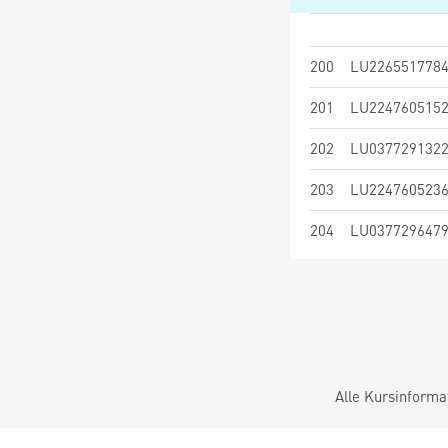
200
LU226551778
201
LU224760515
202
LU037729132
203
LU224760523
204
LU037729647
Alle Kursinforma