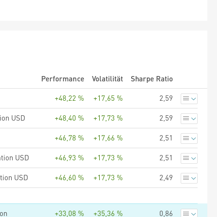
Performance
Volatilität
Sharpe Ratio
+48,22 %
+17,65 %
2,59
tion USD
+48,40 %
+17,73 %
2,59
+46,78 %
+17,66 %
2,51
ation USD
+46,93 %
+17,73 %
2,51
ation USD
+46,60 %
+17,73 %
2,49
ion
+33,08 %
+35,36 %
0,86