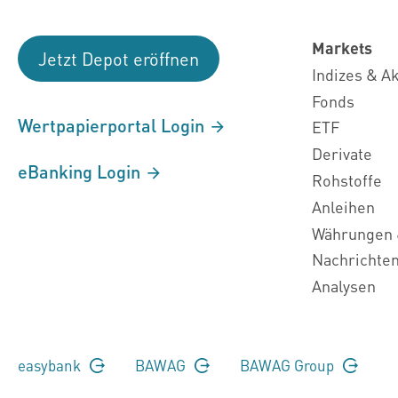
Markets
Jetzt Depot eröffnen
Indizes & A
Fonds
Wertpapierportal Login
ETF
Derivate
eBanking Login
Rohstoffe
Anleihen
Währungen 
Nachrichte
Analysen
easybank
BAWAG
BAWAG Group