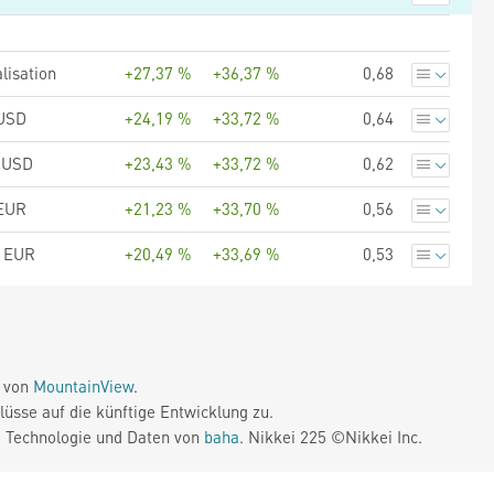
lisation
+27,37 %
+36,37 %
0,68
 USD
+24,19 %
+33,72 %
0,64
 USD
+23,43 %
+33,72 %
0,62
 EUR
+21,23 %
+33,70 %
0,56
C EUR
+20,49 %
+33,69 %
0,53
e von
MountainView
.
üsse auf die künftige Entwicklung zu.
. Technologie und Daten von
baha
. Nikkei 225 ©Nikkei Inc.