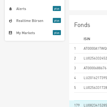
Alerts
Realtime Börsen
Fonds
My Markets
ISIN
1
AT0000A1TWQ
2
LU025633245
3
AT0000688676
4
LU201621739
5
LU025633172
179
LU082341528