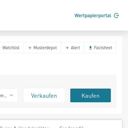
Wertpapierportal
Watchlist
Musterdepot
Alert
Factsheet
Verkaufen
Kaufen
erend