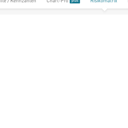
file / Kennzahlen
Chart-Pro
Risikomatrix