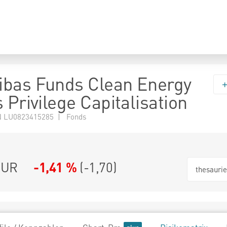
bas Funds Clean Energy
 Privilege Capitalisation
 LU0823415285 | Fonds
EUR
-1,41 %
(
-1,70
)
thesauri