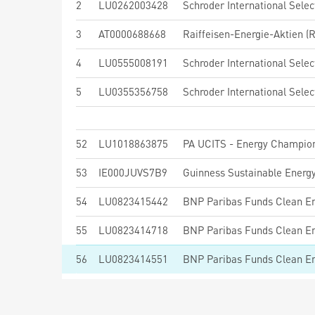
2
LU0262003428
3
AT0000688668
Raiffeisen-Energie-Aktien (R
4
LU0555008191
5
LU0355356758
52
LU1018863875
PA UCITS - Energy Champion
53
IE000JUVS7B9
Guinness Sustainable Energ
54
LU0823415442
55
LU0823414718
56
LU0823414551