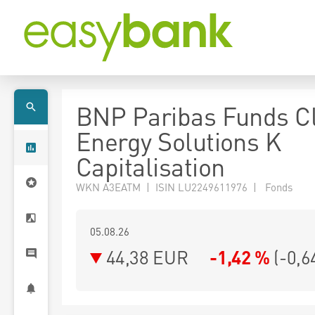
BNP Paribas Funds C
Energy Solutions K
Capitalisation
WKN A3EATM | ISIN LU2249611976 | Fonds
05.08.26
44,38 EUR
-1,42 %
(
-0,6