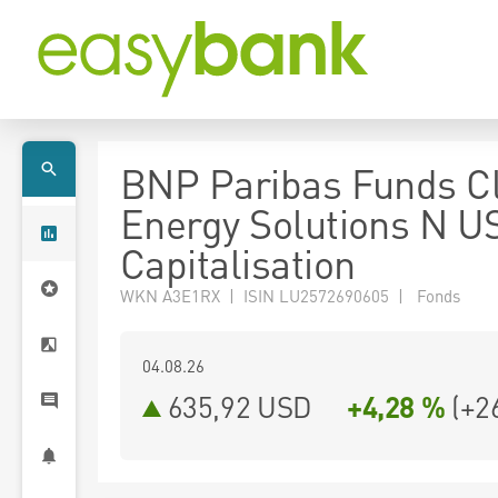
BNP Paribas Funds C
Energy Solutions N U
Capitalisation
WKN A3E1RX | ISIN LU2572690605 | Fonds
04.08.26
635,92 USD
+4,28 %
(
+2