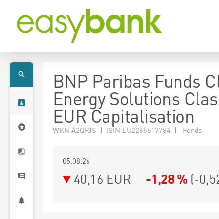
BNP Paribas Funds C
Energy Solutions Clas
EUR Capitalisation
WKN A2QPJS | ISIN LU2265517784 | Fonds
05.08.26
40,16 EUR
-1,28 %
(
-0,5