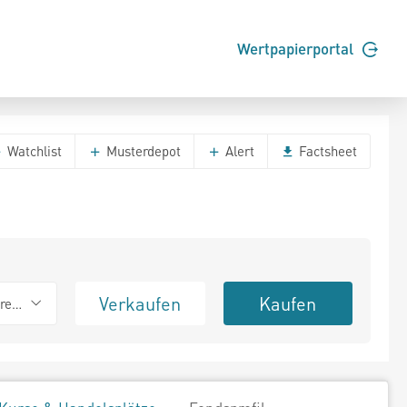
Wertpapierportal
Watchlist
Musterdepot
Alert
Factsheet
Verkaufen
Kaufen
erend