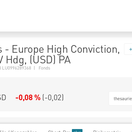
 - Europe High Conviction,
V Hdg, (USD) PA
 LU0996289368 | Fonds
SD
-0,08 %
(
-0,02
)
thesauri