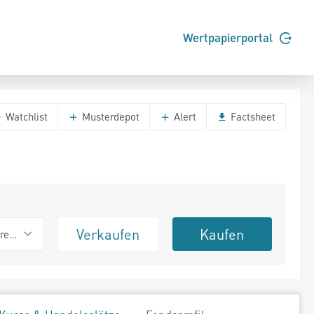
Wertpapierportal
Watchlist
Musterdepot
Alert
Factsheet
Verkaufen
Kaufen
erend