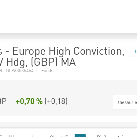
 - Europe High Conviction,
V Hdg, (GBP) MA
N LU0963535454 | Fonds
BP
+0,70 %
(
+0,18
)
thesauri