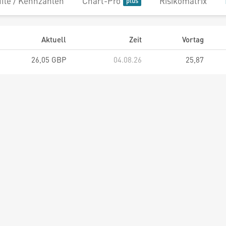
file / Kennzahlen
Chart-Pro
Risikomatrix
Aktuell
Zeit
Vortag
26,05 GBP
04.08.26
25,87